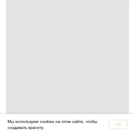
Мы используем cookies на этом сайте, чтобы
OK
создавать красоту.
Главная
Магазин
Доставка
Контакты